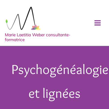
Aller
au
contenu
Marie Laetitia Weber consultante-
formatrice
Psychogénéalogie
et lignées