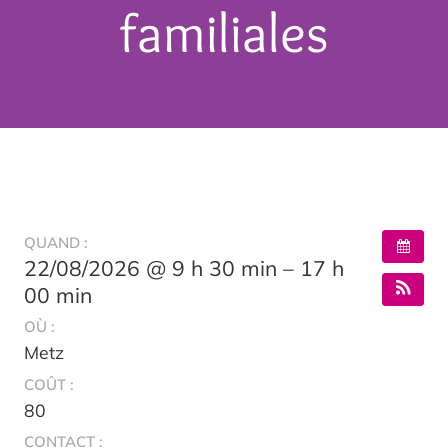
familiales
QUAND :
22/08/2026 @ 9 h 30 min – 17 h
00 min
OÙ :
Metz
COÛT :
80
CONTACT :