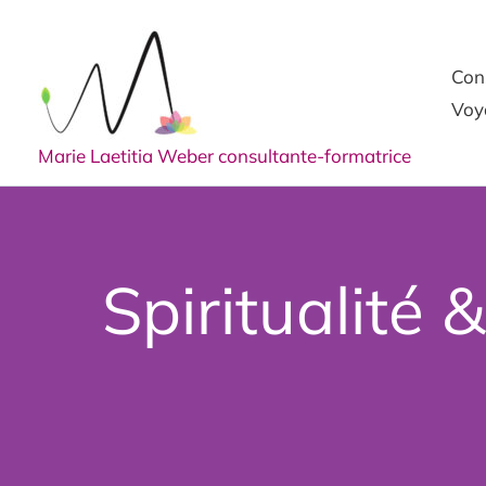
Aller
au
Cons
contenu
Voy
Marie Laetitia Weber consultante-formatrice
Spiritualité