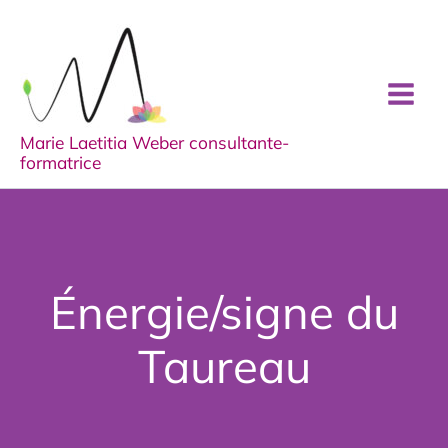
Aller
au
contenu
Marie Laetitia Weber consultante-
formatrice
Énergie/signe du
Taureau